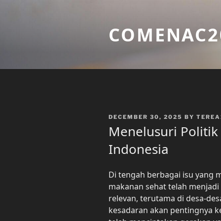
Skip
to
COMENAC2
content
POSTED
DECEMBER 30, 2025
BY
TEREA
ON
Menelusuri Politi
Indonesia
Di tengah berbagai isu yang 
makanan sehat telah menjadi 
relevan, terutama di desa-d
kesadaran akan pentingnya k