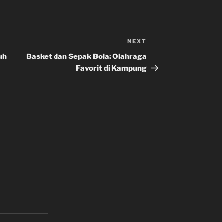
NEXT
Next
Post
uh
Basket dan Sepak Bola: Olahraga
Favorit di Kampung