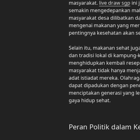
masyarakat.
live draw sgp
ini 
semakin mengedepankan makan
masyarakat desa dilibatkan 
mengenai makanan yang mere
pentingnya kesehatan akan s
Selain itu, makanan sehat jug
dan tradisi lokal di kampun
menghidupkan kembali resep-
masyarakat tidak hanya menja
adat istiadat mereka. Olahrag
dapat dipadukan dengan pend
menciptakan generasi yang le
gaya hidup sehat.
Peran Politik dalam 