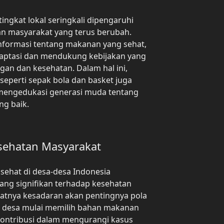
i tingkat lokal seringkali dipengaruhi
an masyarakat yang terus berubah.
formasi tentang makanan yang sehat,
aptasi dan mendukung kebijakan yang
an dan kesehatan. Dalam hal ini,
eperti sepak bola dan basket juga
 mengedukasi generasi muda tentang
ng baik.
ehatan Masyarakat
ehat di desa-desa Indonesia
ang signifikan terhadap kesehatan
tnya kesadaran akan pentingnya pola
 desa mulai memilih bahan makanan
erkontribusi dalam mengurangi kasus