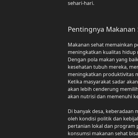
sehari-hari.
Pentingnya Makanan 
Makanan sehat memainkan pe
meningkatkan kualitas hidup 
Dengan pola makan yang baik
kesehatan tubuh mereka, men
meningkatkan produktivitas me
Ketika masyarakat sadar aka
akan lebih cenderung memili
akan nutrisi dan memenuhi ke
Di banyak desa, keberadaan 
oleh kondisi politik dan keb
pertanian lokal dan progra
konsumsi makanan sehat bis