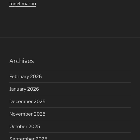
togel macau
Archives
February 2026
January 2026
December 2025
November 2025
October 2025
September 2025