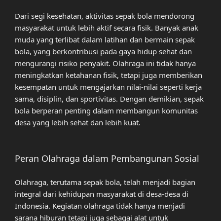
Dari segi kesehatan, aktivitas sepak bola mendorong
masyarakat untuk lebih aktif secara fisik. Banyak anak
muda yang terlibat dalam latihan dan bermain sepak
bola, yang berkontribusi pada gaya hidup sehat dan
mengurangi risiko penyakit. Olahraga ini tidak hanya
meningkatkan ketahanan fisik, tetapi juga memberikan
kesempatan untuk mengajarkan nilai-nilai seperti kerja
sama, disiplin, dan sportivitas. Dengan demikian, sepak
bola berperan penting dalam membangun komunitas
desa yang lebih sehat dan lebih kuat.
Peran Olahraga dalam Pembangunan Sosial
Olahraga, terutama sepak bola, telah menjadi bagian
integral dari kehidupan masyarakat di desa-desa di
Indonesia. Kegiatan olahraga tidak hanya menjadi
sarana hiburan tetapi juga sebagai alat untuk