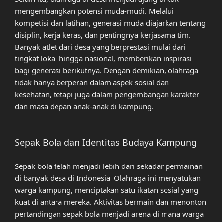
mengembangkan potensi muda-mudi. Melalui
kompetisi dan latihan, generasi muda diajarkan tentang
disiplin, kerja keras, dan pentingnya kerjasama tim.
Banyak atlet dari desa yang berprestasi mulai dari
tingkat lokal hingga nasional, memberikan inspirasi
bagi generasi berikutnya. Dengan demikian, olahraga
tidak hanya berperan dalam aspek sosial dan
kesehatan, tetapi juga dalam pengembangan karakter
dan masa depan anak-anak di kampung.
Sepak Bola dan Identitas Budaya Kampung
Sepak bola telah menjadi lebih dari sekadar permainan
di banyak desa di Indonesia. Olahraga ini menyatukan
warga kampung, menciptakan satu ikatan sosial yang
kuat di antara mereka. Aktivitas bermain dan menonton
pertandingan sepak bola menjadi arena di mana warga