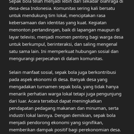
Sepak bola telah menjadi lebih dari sekadar olahraga di
desa-desa Indonesia. Komunitas sering kali bersatu
untuk mendukung tim lokal, menciptakan rasa
kebersamaan dan identitas yang kuat. Kegiatan
menonton pertandingan, baik di lapangan maupun di
layar televisi, menjadi momen penting bagi warga desa
untuk berkumpul, berinteraksi, dan saling mengenal
satu sama lain. Ini memperkuat hubungan sosial dan
mengurangi perpecahan di dalam komunitas.
Selain manfaat sosial, sepak bola juga berkontribusi
pada aspek ekonomi di desa. Banyak desa yang
mengadakan turnamen sepak bola, yang tidak hanya
menarik perhatian warga lokal tetapi juga pengunjung
dari luar. Acara tersebut dapat meningkatkan
pendapatan pedagang makanan dan minuman, serta
industri lokal lainnya. Dengan demikian, sepak bola
menjadi pendorong ekonomi yang signifikan,
memberikan dampak positif bagi perekonomian desa.