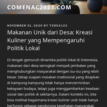
Skip
COMENAC2023.COM
to
content
POSTED
NOVEMBER 21, 2025
BY
TEREA123
ON
Makanan Unik dari Desa: Kreasi
Kuliner yang Mempengaruhi
Politik Lokal
Di tengah gemuruh dinamika politik lokal di Indonesia,
makanan dari desa seringkali menjadi jembatan yang
menghubungkan masyarakat dengan isu-isu yang lebih
besar. Setiap suapan masakan tradisional yang disajikan
di kampung-kampung tidak hanya mencerminkan
kekayaan budaya, tetapi juga menggambarkan keadaan
sosial dan politik di sekitarnya. Dalam konteks ini, kita
bisa melihat bagaimana kreasi kuliner unik tidak hanya
berfungsi sebagai pendorong kesehatan masyarakat,