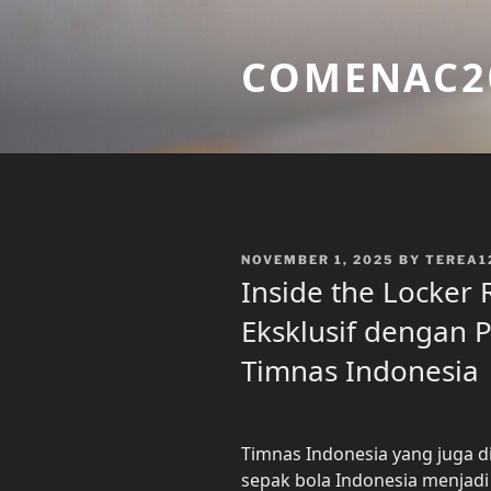
Skip
to
COMENAC2
content
POSTED
NOVEMBER 1, 2025
BY
TEREA1
ON
Inside the Locke
Eksklusif dengan 
Timnas Indonesia
Timnas Indonesia yang juga d
sepak bola Indonesia menjad