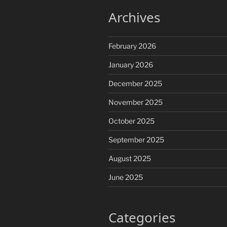
Archives
February 2026
January 2026
December 2025
November 2025
October 2025
September 2025
August 2025
June 2025
Categories