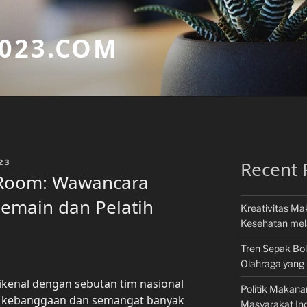
023.COM
Recent 
23
r Room: Wawancara
Pemain dan Pelatih
Kreativitas Ma
Kesehatan mela
Tren Sepak Bol
Olahraga yang
ikenal dengan sebutan tim nasional
Politik Makan
i kebanggaan dan semangat banyak
Masyarakat In