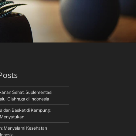
Posts
kanan Sehat: Suplementasi
lui Olahraga di Indonesia
a dan Basket di Kampung:
 Menyatukan
an: Menyelami Kesehatan
donesia