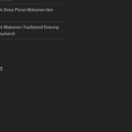
k Desa: Peran Makanan dan
: Makanan Tradisional Dukung
yeluruh
re