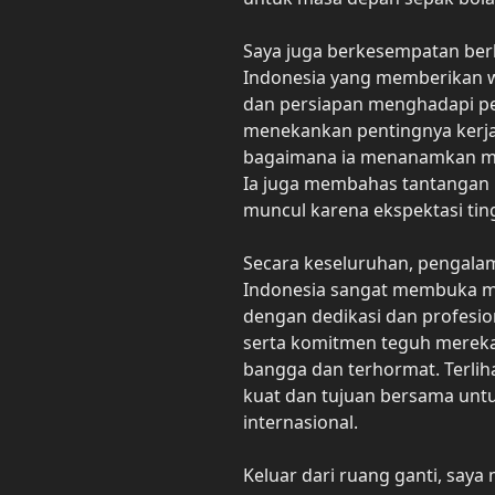
Saya juga berkesempatan berb
Indonesia yang memberikan w
dan persiapan menghadapi p
menekankan pentingnya kerja 
bagaimana ia menanamkan men
Ia juga membahas tantangan m
muncul karena ekspektasi ting
Secara keseluruhan, pengalam
Indonesia sangat membuka ma
dengan dedikasi dan profesion
serta komitmen teguh merek
bangga dan terhormat. Terliha
kuat dan tujuan bersama unt
internasional.
Keluar dari ruang ganti, say