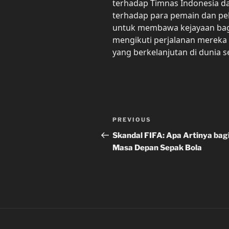
terhadap Timnas Indonesia 
terhadap para pemain dan pela
untuk membawa kejayaan bag
mengikuti perjalanan merek
yang berkelanjutan di dunia s
Post
Previous
PREVIOUS
navigation
Post
Skandal FIFA: Apa Artinya bag
Masa Depan Sepak Bola