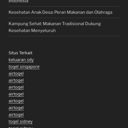
Indonesia
Kesehatan Anak Desa: Peran Makanan dan Olahraga
Kampung Sehat: Makanan Tradisional Dukung
Kesehatan Menyeluruh
Situs Terkait
keluaran sdy
togel singapore
airtogel
airtogel
airtogel
airtogel
airtogel
airtogel
airtogel
togel sidney