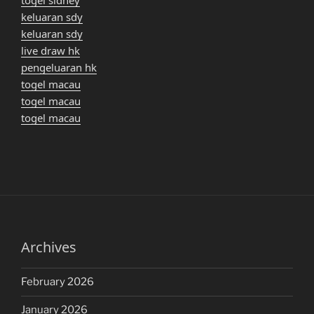
togel sidney
keluaran sdy
keluaran sdy
live draw hk
pengeluaran hk
togel macau
togel macau
togel macau
Archives
February 2026
January 2026