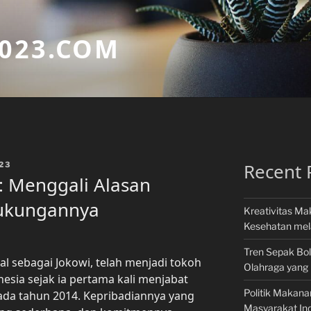
023.COM
Recent 
23
i: Menggali Alasan
Dukungannya
Kreativitas Ma
Kesehatan mela
Tren Sepak Bol
al sebagai Jokowi, telah menjadi tokoh
Olahraga yang
esia sejak ia pertama kali menjabat
Politik Makan
ada tahun 2014. Kepribadiannya yang
Masyarakat In