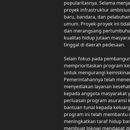
popularitasnya. Selama menja
proyek infrastruktur ambisiu
baru, bandara, dan pelabuhan,
umum. Proyek-proyek ini tida
dan merangsang pertumbuha
kualitas hidup jutaan masyar
tinggal di daerah pedesaan.
Selain fokus pada pembanguna
memprioritaskan program kes
untuk mengurangi kemiskinan
Pemerintahannya telah menera
menyediakan layanan kesehata
kepada anggota masyarakat y
perluasan program asuransi k
bantuan tunai kepada keluar
program ini telah membantu
meningkatkan taraf hidup ba
membuat Jokowi mendapat du