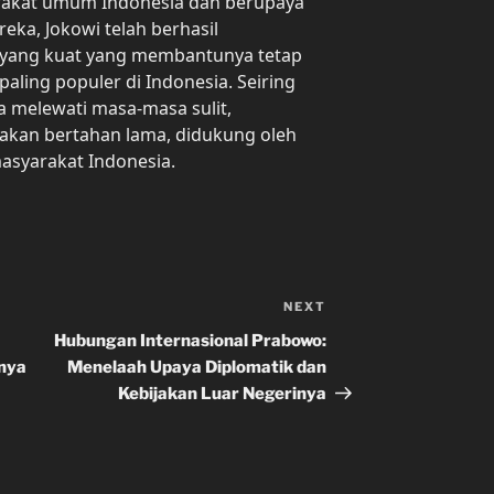
akat umum Indonesia dan berupaya
eka, Jokowi telah berhasil
yang kuat yang membantunya tetap
aling populer di Indonesia. Seiring
 melewati masa-masa sulit,
akan bertahan lama, didukung oleh
asyarakat Indonesia.
NEXT
Next
Post
Hubungan Internasional Prabowo:
nnya
Menelaah Upaya Diplomatik dan
Kebijakan Luar Negerinya