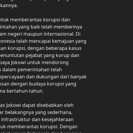
akannya.
untuk memberantas korupsi dan
intahan yang baik telah memberinya
lam negeri maupun internasional. Di
onesia telah mencapai kemajuan yang
san korupsi, dengan beberapa kasus
penuntutan pejabat yang korup dan
 Upaya Jokowi untuk mendorong
as dalam pemerintahan telah
percayaan dan dukungan dari banyak
osan dengan budaya korupsi yang
ama bertahun-tahun.
tas Jokowi dapat disebabkan oleh
tar belakangnya yang sederhana,
nfrastruktur dan kesejahteraan
ntuk memberantas korupsi. Dengan