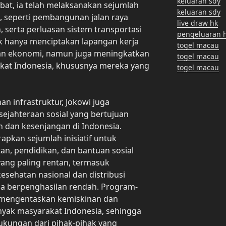
keluaran sdy
bat, ia telah melaksanakan sejumlah
keluaran sdy
s, seperti pembangunan jalan raya
live draw hk
 serta perluasan sistem transportasi
pengeluaran 
k hanya menciptakan lapangan kerja
togel macau
n ekonomi, namun juga meningkatkan
togel macau
akat Indonesia, khususnya mereka yang
togel macau
n infrastruktur, Jokowi juga
ejahteraan sosial yang bertujuan
 dan kesenjangan di Indonesia.
pkan sejumlah inisiatif untuk
n, pendidikan, dan bantuan sosial
ang paling rentan, termasuk
esehatan nasional dan distribusi
ga berpenghasilan rendah. Program-
 mengentaskan kemiskinan dan
nyak masyarakat Indonesia, sehingga
kungan dari pihak-pihak yang