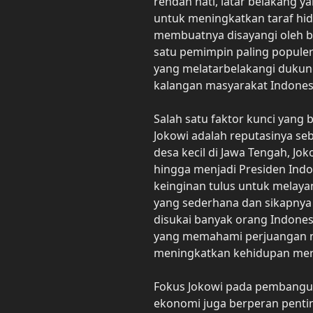
rendah hati, latar belakang 
untuk meningkatkan taraf hi
membuatnya disayangi oleh b
satu pemimpin paling populer
yang melatarbelakangi dukung
kalangan masyarakat Indones
Salah satu faktor kunci yang 
Jokowi adalah reputasinya seb
desa kecil di Jawa Tengah, Jo
hingga menjadi Presiden Indon
keinginan tulus untuk melay
yang sederhana dan sikapny
disukai banyak orang Indones
yang memahami perjuangan 
meningkatkan kehidupan mer
Fokus Jokowi pada pembangu
ekonomi juga berperan pent