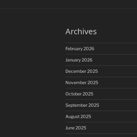
Archives
February 2026
January 2026
December 2025
November 2025
October 2025
September 2025
August 2025
June 2025