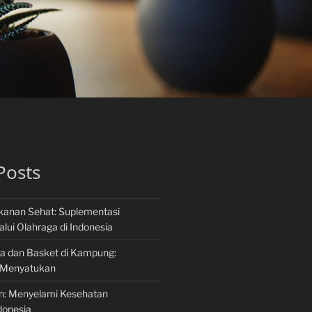
Posts
kanan Sehat: Suplementasi
lui Olahraga di Indonesia
a dan Basket di Kampung:
 Menyatukan
an: Menyelami Kesehatan
donesia