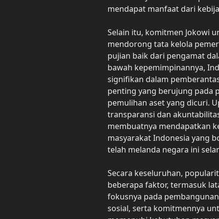
mendapat manfaat dari kebij
Selain itu, komitmen Jokowi 
mendorong tata kelola pemer
pujian baik dari pengamat da
bawah kepemimpinannya, Ind
signifikan dalam pemberanta
penting yang berujung pada 
pemulihan aset yang dicuri.
transparansi dan akuntabilit
membuatnya mendapatkan ke
masyarakat Indonesia yang b
telah melanda negara ini sel
Secara keseluruhan, populari
beberapa faktor, termasuk la
fokusnya pada pembangunan i
sosial, serta komitmennya u