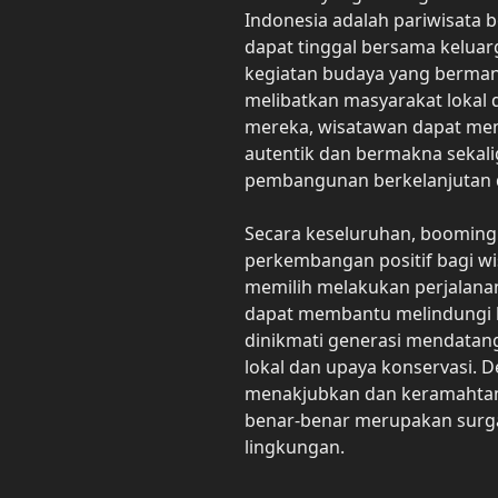
Indonesia adalah pariwisata 
dapat tinggal bersama keluarg
kegiatan budaya yang berman
melibatkan masyarakat loka
mereka, wisatawan dapat me
autentik dan bermakna sekali
pembangunan berkelanjutan di
Secara keseluruhan, booming
perkembangan positif bagi w
memilih melakukan perjalana
dapat membantu melindungi k
dinikmati generasi mendatan
lokal dan upaya konservasi.
menakjubkan dan keramahtam
benar-benar merupakan surga
lingkungan.