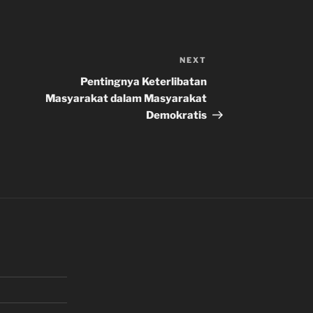
NEXT
Next
Post
Pentingnya Keterlibatan
Masyarakat dalam Masyarakat
Demokratis