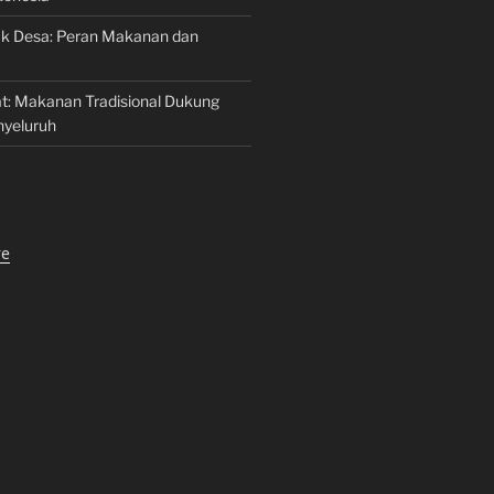
k Desa: Peran Makanan dan
: Makanan Tradisional Dukung
yeluruh
re